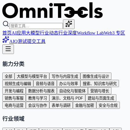
首页
AI应用
大模型
行业动态
行业深度
Workflow Lab
Web3 专区
AIQ测试
提交工具
能力分类
全部
大模型与模型平台
写作与内容生成
图像生成与设计
视频生成与编辑
音频与语音
办公与效率
搜索、知识库与研究
开发与编程
数据分析与报表
自动化与智能体
营销与增长
销售与客服
教育与学习
演示、文档与 PDF
建站与页面生成
电商与运营
会议与协作
表单与调研
金融与加密
安全与合规
行业领域