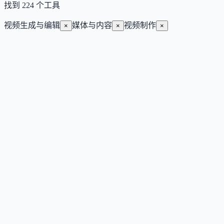
找到
224
个工具
视频生成与编辑
媒体与内容
视频制作
×
×
×
MiniMax H3
支持图文音多模态输入与原生音频的 AI 视频生成与编辑工具
Subscription
视频生成与编辑
媒体与内容
#
内容创作
#
广告创意
#
视频制作
查看详情
访问官网
Faceless Reels
AI 驱动的无露脸短视频生成器，一键将主题转化为配音、字
幕和剪辑完整的竖屏视频。
Subscription
视频生成与编辑
媒体与内容
#
内容创作
#
社媒运营
#
视频制作
查看详情
访问官网