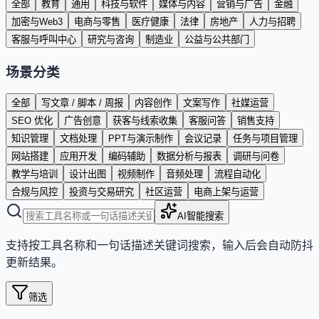
全部
教育
通用
科技与软件
媒体与内容
营销与广告
金融
加密与Web3
电商与零售
医疗健康
法律
房地产
人力与招聘
客服与呼叫中心
研究与咨询
制造业
公益与公共部门
场景分类
全部
写文章 / 脚本 / 周报
内容创作
文案写作
社媒运营
SEO 优化
广告创意
获客与线索收集
客服问答
销售支持
知识管理
文档处理
PPT与演示制作
会议记录
任务与项目管理
网站搭建
应用开发
编码辅助
数据分析与报表
调研与问卷
教学与培训
设计出图
视频制作
音频处理
流程自动化
合规与风控
投资与交易研究
社区运营
电商上架与运营
AI智能搜索
支持按工具名称和一句话描述关键词搜索，输入后会自动防抖
更新结果。
筛选