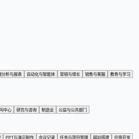
据分析与报表
自动化与智能体
营销与增长
销售与客服
教育与学习
叫中心
研究与咨询
制造业
公益与公共部门
理
PPT与演示制作
会议记录
任务与项目管理
网站搭建
应用开发