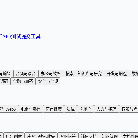
AIQ测试
提交工具
与编辑
音频与语音
办公与效率
搜索、知识库与研究
开发与编程
数
调研
金融与加密
安全与合规
与Web3
电商与零售
医疗健康
法律
房地产
人力与招聘
客服与呼
化
广告创意
获客与线索收集
客服问答
销售支持
知识管理
文档处