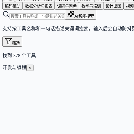
编码辅助
数据分析与报表
调研与问卷
教学与培训
设计出图
视频
AI智能搜索
支持按工具名称和一句话描述关键词搜索，输入后会自动防抖
筛选
找到
378
个工具
开发与编程
×
ApiFlux
统一 API 密钥接入 100+ 前沿模型，提供自动故障转移与透
Free
开发与编程
科技与软件
#
应用开发
#
编码辅助
#
流程自动化
查看详情
访问官网