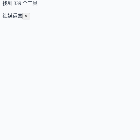
找到
339
个工具
社媒运营
×
Faceless Reels
AI 驱动的无露脸短视频生成器，一键将主题转化为配音、字
幕和剪辑完整的竖屏视频。
Subscription
视频生成与编辑
媒体与内容
#
内容创作
#
社媒运营
#
视频制作
查看详情
访问官网
Remover.video
AI 驱动的在线视频水印与文字擦除工具，支持无模糊去除
TikTok、Instagram 等平台水印、字幕与 Logo。
Subscription
视频生成与编辑
媒体与内容
#
内容创作
#
社媒运营
#
视频制作