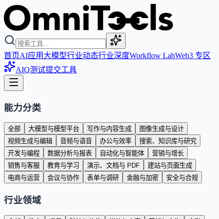
首页
AI应用
大模型
行业动态
行业深度
Workflow Lab
Web3 专区
AIQ测试
提交工具
能力分类
全部
大模型与模型平台
写作与内容生成
图像生成与设计
视频生成与编辑
音频与语音
办公与效率
搜索、知识库与研究
开发与编程
数据分析与报表
自动化与智能体
营销与增长
销售与客服
教育与学习
演示、文档与 PDF
建站与页面生成
电商与运营
会议与协作
表单与调研
金融与加密
安全与合规
行业领域