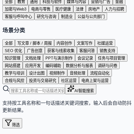
全部
教育
通用
科技与软件
媒体与内容
营销与广告
金融
加密与Web3
电商与零售
医疗健康
法律
房地产
人力与招聘
客服与呼叫中心
研究与咨询
制造业
公益与公共部门
场景分类
全部
写文章 / 脚本 / 周报
内容创作
文案写作
社媒运营
SEO 优化
广告创意
获客与线索收集
客服问答
销售支持
知识管理
文档处理
PPT与演示制作
会议记录
任务与项目管理
网站搭建
应用开发
编码辅助
数据分析与报表
调研与问卷
教学与培训
设计出图
视频制作
音频处理
流程自动化
合规与风控
投资与交易研究
社区运营
电商上架与运营
AI智能搜索
支持按工具名称和一句话描述关键词搜索，输入后会自动防抖
更新结果。
筛选