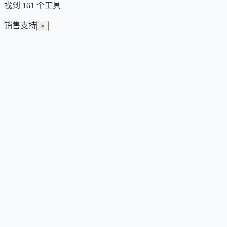
找到
161
个工具
销售支持
×
Causo
AI 销售代理，实时搜索全网验证线索并撰写个性化外联邮件
Subscription
销售与客服
科技与软件
#
文案写作
#
获客与线索收集
#
销售支持
查看详情
访问官网
Atomic Apps AI
面向家庭服务与保险机构的 24/7 AI 电话前台，自动接听、预
约与线索捕获。
Subscription
销售与客服
金融
#
客服问答
#
销售支持
#
流程自动化
查看详情
访问官网