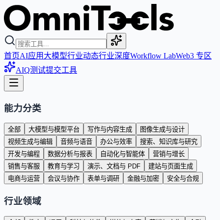
首页
AI应用
大模型
行业动态
行业深度
Workflow Lab
Web3 专区
AIQ测试
提交工具
能力分类
全部
大模型与模型平台
写作与内容生成
图像生成与设计
视频生成与编辑
音频与语音
办公与效率
搜索、知识库与研究
开发与编程
数据分析与报表
自动化与智能体
营销与增长
销售与客服
教育与学习
演示、文档与 PDF
建站与页面生成
电商与运营
会议与协作
表单与调研
金融与加密
安全与合规
行业领域