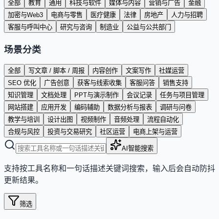
全部
教育
通用
科技与软件
媒体与内容
营销与广告
金融
加密与Web3
电商与零售
医疗健康
法律
房地产
人力与招聘
客服与呼叫中心
研究与咨询
制造业
公益与公共部门
场景分类
全部
写文章 / 脚本 / 周报
内容创作
文案写作
社媒运营
SEO 优化
广告创意
获客与线索收集
客服问答
销售支持
知识管理
文档处理
PPT与演示制作
会议记录
任务与项目管理
网站搭建
应用开发
编码辅助
数据分析与报表
调研与问卷
教学与培训
设计出图
视频制作
音频处理
流程自动化
合规与风控
投资与交易研究
社区运营
电商上架与运营
AI智能搜索
支持按工具名称和一句话描述关键词搜索，输入后会自动防抖
更新结果。
筛选