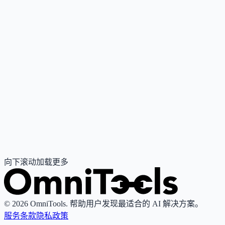
Subscription
自动化与智能体
科技与软件
#
客服问答
#
销售支持
#
教学与培训
查看详情
访问官网
SnatchBot
企业级对话式AI平台，支持快速构建聊天机器人与语音助
手，并跨渠道部署。
待补充
自动化与智能体
通用
#
客服问答
#
销售支持
#
流程自动化
查看详情
访问官网
向下滚动加载更多
© 2026 OmniTools. 帮助用户发现最适合的 AI 解决方案。
服务条款
隐私政策