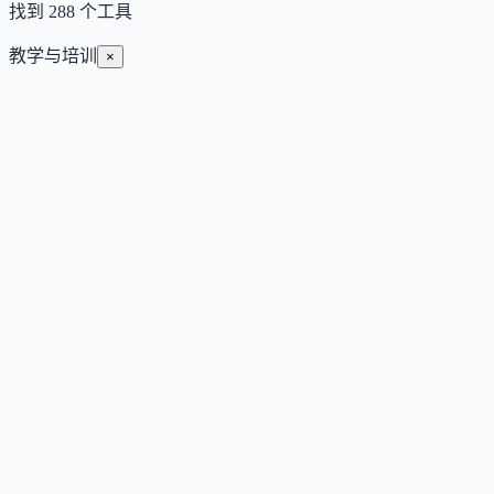
找到
288
个工具
教学与培训
×
IELTS Writing Checker
基于官方四项评分标准的 AI 雅思写作批改工具，提供逐句反
馈、精准分项评分与可操作改进建议。
Freemium
教育与学习
教育
#
教学与培训
查看详情
访问官网
PaperCheck
面向学生的独立预提交服务，提供官方 Turnitin AI 写作与相似
度报告，文件 24 小时内删除且不入库。
Freemium
教育与学习
教育
#
教学与培训
#
合规与风控