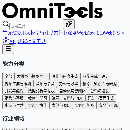
首页
AI应用
大模型
行业动态
行业深度
Workflow Lab
Web3 专区
AIQ测试
提交工具
能力分类
全部
大模型与模型平台
写作与内容生成
图像生成与设计
视频生成与编辑
音频与语音
办公与效率
搜索、知识库与研究
开发与编程
数据分析与报表
自动化与智能体
营销与增长
销售与客服
教育与学习
演示、文档与 PDF
建站与页面生成
电商与运营
会议与协作
表单与调研
金融与加密
安全与合规
行业领域