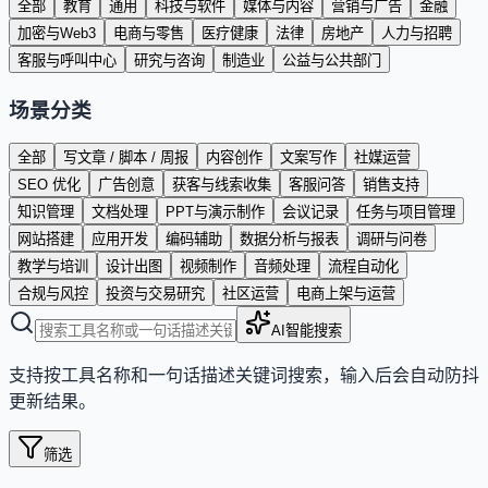
全部
教育
通用
科技与软件
媒体与内容
营销与广告
金融
加密与Web3
电商与零售
医疗健康
法律
房地产
人力与招聘
客服与呼叫中心
研究与咨询
制造业
公益与公共部门
场景分类
全部
写文章 / 脚本 / 周报
内容创作
文案写作
社媒运营
SEO 优化
广告创意
获客与线索收集
客服问答
销售支持
知识管理
文档处理
PPT与演示制作
会议记录
任务与项目管理
网站搭建
应用开发
编码辅助
数据分析与报表
调研与问卷
教学与培训
设计出图
视频制作
音频处理
流程自动化
合规与风控
投资与交易研究
社区运营
电商上架与运营
AI智能搜索
支持按工具名称和一句话描述关键词搜索，输入后会自动防抖
更新结果。
筛选