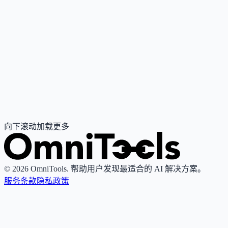
Alethea AI
基于智能NFT与EMOTE-1多模态引擎的AI角色平台，让创作
者与品牌拥有可交互、可确权、可进化的链上数字分身。
Enterprise Quote
自动化与智能体
加密与Web3
#
内容创作
#
社媒运营
#
数据分析与
报表
查看详情
访问官网
向下滚动加载更多
© 2026 OmniTools. 帮助用户发现最适合的 AI 解决方案。
服务条款
隐私政策