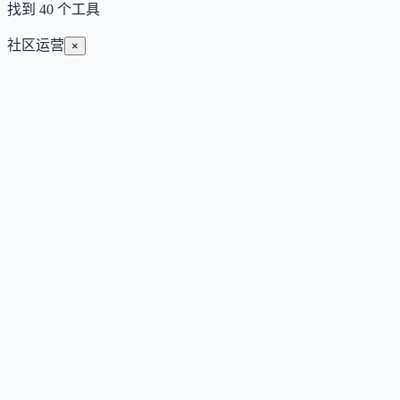
找到
40
个工具
社区运营
×
Xmax X2.0
实时交互式 AI 视频生成模型，支持毫秒级延迟的实时画面重
绘与互动。
待补充
视频生成与编辑
媒体与内容
#
视频制作
#
社区运营
#
电商上架与
运营
查看详情
访问官网
Scribble
面向品牌的 AI 可见性监测与创作者分发平台，帮助企业在
ChatGPT、Gemini 等 AI 搜索中获得引用。