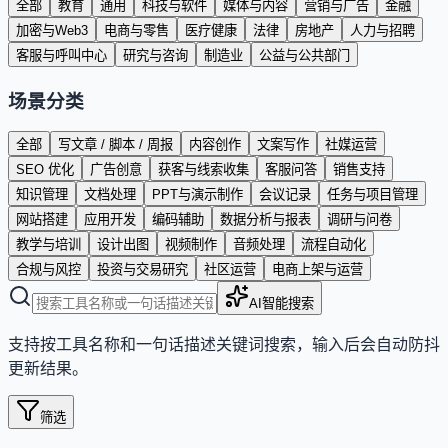
全部
教育
通用
科技与软件
媒体与内容
营销与广告
金融
加密与Web3
电商与零售
医疗健康
法律
房地产
人力与招聘
客服与呼叫中心
研究与咨询
制造业
公益与公共部门
场景分类
全部
写文章 / 脚本 / 周报
内容创作
文案写作
社媒运营
SEO 优化
广告创意
获客与线索收集
客服问答
销售支持
知识管理
文档处理
PPT与演示制作
会议记录
任务与项目管理
网站搭建
应用开发
编码辅助
数据分析与报表
调研与问卷
教学与培训
设计出图
视频制作
音频处理
流程自动化
合规与风控
投资与交易研究
社区运营
电商上架与运营
AI智能搜索
支持按工具名称和一句话描述关键词搜索，输入后会自动防抖
更新结果。
筛选