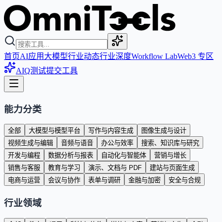
首页
AI应用
大模型
行业动态
行业深度
Workflow Lab
Web3 专区
AIQ测试
提交工具
能力分类
全部
大模型与模型平台
写作与内容生成
图像生成与设计
视频生成与编辑
音频与语音
办公与效率
搜索、知识库与研究
开发与编程
数据分析与报表
自动化与智能体
营销与增长
销售与客服
教育与学习
演示、文档与 PDF
建站与页面生成
电商与运营
会议与协作
表单与调研
金融与加密
安全与合规
行业领域