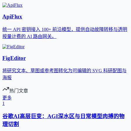
ApiFlux
统一 API 密钥接入 100+ 前沿模型，提供自动故障转移与透明
按量计费的 AI 路由网关。
FigEditor
将研究文本、草图或参考图转化为可编辑的 SVG 科研配图与
海报
热门文章
更多
1
谷歌AI高层巨变：AGI深水区与日常模型肉搏的物
理切割