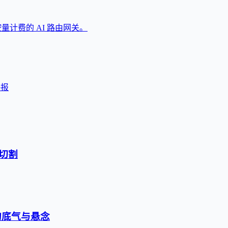
按量计费的 AI 路由网关。
海报
切割
的底气与悬念