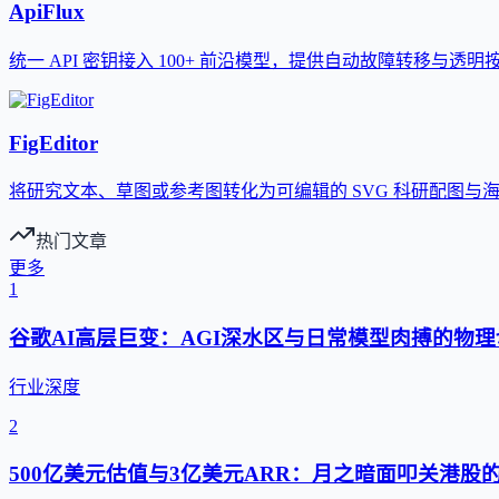
ApiFlux
统一 API 密钥接入 100+ 前沿模型，提供自动故障转移与透明
FigEditor
将研究文本、草图或参考图转化为可编辑的 SVG 科研配图与
热门文章
更多
1
谷歌AI高层巨变：AGI深水区与日常模型肉搏的物理
行业深度
2
500亿美元估值与3亿美元ARR：月之暗面叩关港股