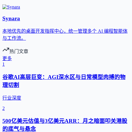
Synara
本地优先的桌面开发指挥中心，统一管理多个 AI 编程智能体
与工作流。
热门文章
更多
1
谷歌AI高层巨变：AGI深水区与日常模型肉搏的物
理切割
行业深度
2
500亿美元估值与3亿美元ARR：月之暗面叩关港股
的底气与悬念