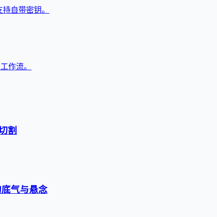
，支持自带密钥。
与工作流。
切割
的底气与悬念