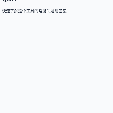
快速了解这个工具的常见问题与答案
这个工具是否提供免费版？
Answer
不提供永久免费版，但提供为期一个月的免费试用，
用期内可下载内容。
这个工具如何收费？
Answer
采用订阅制与企业定制报价两种模式，支持按需购买
张素材或打包订阅，具体价格详见官网定价页。
这个工具支持哪些访问方式？
Answer
主要通过网页端访问和使用。
这个工具是否支持中文或多语言？
Answer