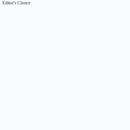
Editor's Choice
Claude
5
🌟
来自 Anthropic 的人工智能助手，通过自然语言交互帮助用
完成多项任务。
Kimi / Moonshot AI
4.7
🌟
月之暗面推出的大模型与开放平台，专注超长上下文、多模
理解与智能体协作。
Xiaomi MiMo
4.5
🌟
小米推出的大模型系列，专注推理、编程、智能体与端侧AI
场景，提供多模态基座与语音合成能力。
DeepSeek
4.5
🌟