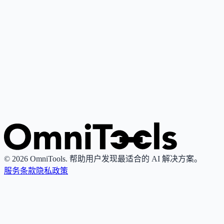
Google Gemini
4
🌟
谷歌推出的个人AI助手，基于其最先进大语言模型，支持写
作、研究、解释与内容创作。
Grok
4
🌟
由xAI推出的AI助手，专注真理性与客观性，提供实时搜索
图像生成功能。
© 2026 OmniTools. 帮助用户发现最适合的 AI 解决方案。
服务条款
隐私政策