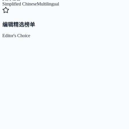
Simplified Chinese
Multilingual
编辑精选榜单
Editor's Choice
Claude
5
🌟
来自 Anthropic 的人工智能助手，通过自然语言交互帮助用
完成多项任务。
Kimi / Moonshot AI
4.7
🌟
月之暗面推出的大模型与开放平台，专注超长上下文、多模
理解与智能体协作。
Xiaomi MiMo
4.5
🌟