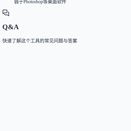
弱于Photoshop等桌面软件
Q&A
快速了解这个工具的常见问题与答案
这个工具是否提供免费版？
Answer
提供功能完整的免费版，无需注册即可使用基础编辑
AI去背景、基础滤镜等核心功能；AI图像生成、AI扩
等高级AI功能在免费版中享有每月有限额度。
这个工具如何收费？
Answer
采用Freemium模式：免费版长期可用；Plus计划（2.49
元/月）提供每月80次AI额度；Premium计划（9.99美元
月）提供每月1000次AI额度、私密生成、全部模板与