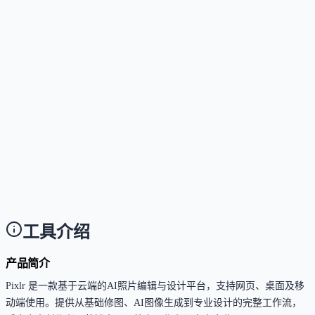
使用这个工具需要技术背景吗？
Answer
无需技术背景，所有AI功能均为图形化界面操作，拖
拽、点击即可完成；同时提供视频教程与交互式引导
新手5分钟即可上手。
这个工具有哪些主要限制？
Answer
免费版AI功能有月度额度限制；部分高精度专业修图
（如精细蒙版、通道调整）功能较弱；离线状态下仅
持已缓存的桌面/移动App基础编辑。
工具介绍
产品简介
Pixlr 是一款基于云端的AI照片编辑与设计平台，支持网页、桌面及移
动端使用。提供从基础修图、AI图像生成到专业设计的完整工作流，