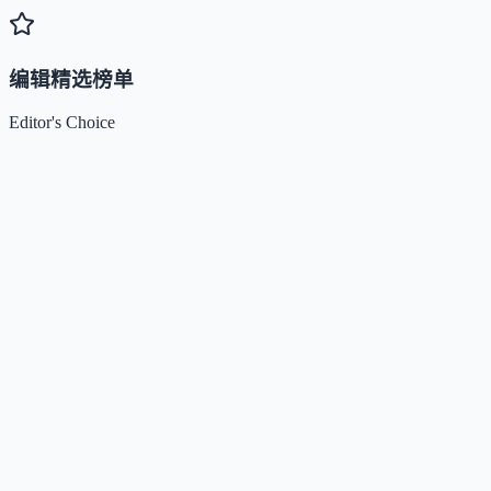
编辑精选榜单
Editor's Choice
Claude
5
🌟
来自 Anthropic 的人工智能助手，通过自然语言交互帮助用
完成多项任务。
Kimi / Moonshot AI
4.7
🌟
月之暗面推出的大模型与开放平台，专注超长上下文、多模
理解与智能体协作。
Xiaomi MiMo
4.5
🌟