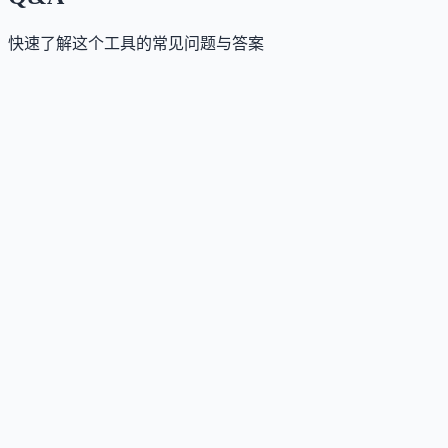
快速了解这个工具的常见问题与答案
这个工具是否提供免费版？
Answer
是的，DataCamp 提供免费账户，可访问部分基础课程
练习；完整课程、技能路径、Workspace 和证书需订阅
付费计划。
这个工具如何收费？
Answer
采用 Freemium + Subscription 模式：免费版开放有限内
容；个人订阅按月或按年付费；企业版支持团队培训
大学生可享超50%折扣。
这个工具支持哪些访问方式？
Answer
目前主要通过 Web App 访问，所有课程、练习和