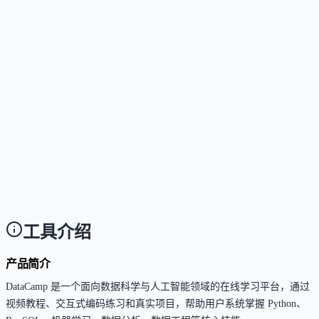
Workspace 均可在浏览器中运行，无需下载客户端或安
装软件。
这个工具是否支持中文或多语言？
Answer
目前资料未明确提及对中文或多语言的官方支持，主
语言可能为英文。
这个工具是否适合团队使用？
Answer
是的，DataCamp 提供面向企业的团队培训方案，支持
强团队的数据素养和人工智能技能。
工具介绍
产品简介
DataCamp 是一个面向数据科学与人工智能领域的在线学习平台，通过
视频教程、交互式编码练习和真实项目，帮助用户系统掌握 Python、