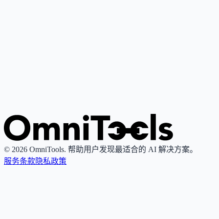
Google Gemini
4
🌟
谷歌推出的个人AI助手，基于其最先进大语言模型，支持写
作、研究、解释与内容创作。
Grok
4
🌟
由xAI推出的AI助手，专注真理性与客观性，提供实时搜索
图像生成功能。
© 2026 OmniTools. 帮助用户发现最适合的 AI 解决方案。
服务条款
隐私政策