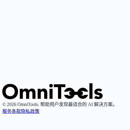
Google Gemini
4
🌟
谷歌推出的个人AI助手，基于其最先进大语言模型，支持写
作、研究、解释与内容创作。
Grok
4
🌟
由xAI推出的AI助手，专注真理性与客观性，提供实时搜索
图像生成功能。
© 2026 OmniTools. 帮助用户发现最适合的 AI 解决方案。
服务条款
隐私政策