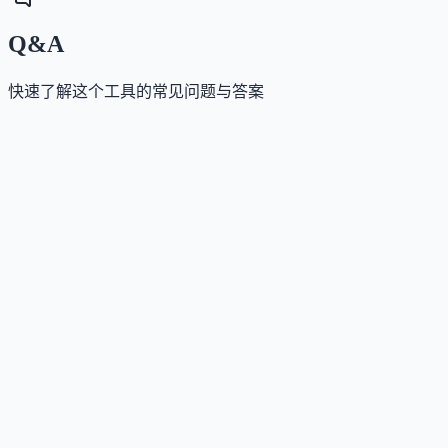
Q&A
快速了解这个工具的常见问题与答案
这个工具是否提供免费版？
Answer
是的，Stitch 目前完全免费，但设有使用限制：每位用
每月可进行 350 次快速模式生成和 50 次实验模式生成
这个工具如何收费？
Answer
Stitch 当前不收取任何费用，属于免费工具。官方未公
付费计划，仅说明当前免费服务可能存在使用上限。
这个工具支持哪些访问方式？
Answer
Stitch 仅支持 Web App 方式访问，用户可通过浏览器直