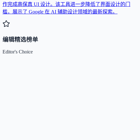
作完成高保真 UI 设计。该工具进一步降低了界面设计的门
槛，展示了 Google 在 AI 辅助设计领域的最新探索。
编辑精选榜单
Editor's Choice
Claude
5
🌟
来自 Anthropic 的人工智能助手，通过自然语言交互帮助用
完成多项任务。
Kimi / Moonshot AI
4.7
🌟
月之暗面推出的大模型与开放平台，专注超长上下文、多模
理解与智能体协作。