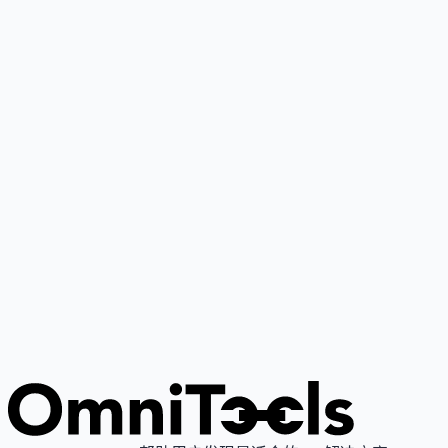
Google Gemini
4
🌟
谷歌推出的个人AI助手，基于其最先进大语言模型，支持写
作、研究、解释与内容创作。
Grok
4
🌟
由xAI推出的AI助手，专注真理性与客观性，提供实时搜索
图像生成功能。