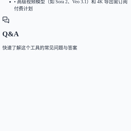
•
高级视频模型（如 Sora 2、Veo 3.1）和 4K 导出需订阅
付费计划
Q&A
快速了解这个工具的常见问题与答案
这个工具是否提供免费版？
Answer
是的，Vmake AI 提供免费计划，每日赠送 20 信用点
可体验基础视频增强、水印移除和 AI 视频生成等功
能；完整能力和高级模型需升级付费计划。
这个工具如何收费？
Answer
采用免费版加订阅制：Plus 计划每月 1000 信用点，Pr
计划每月 4500 信用点，支持高清/4K 导出和全模型访