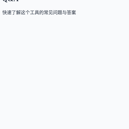
快速了解这个工具的常见问题与答案
这个工具是否提供免费版？
Answer
是的，TopMediai 提供免费试用版本，但功能和生成额
度有限；完整能力需订阅付费计划。
这个工具如何收费？
Answer
采用基于积分的订阅制，提供周卡、月卡和年卡计划
积分可跨所有工具通用，支持30天退款保证。
这个工具支持哪些访问方式？
Answer
支持网页端、移动App（iOS/Android）以及API接口调
用。