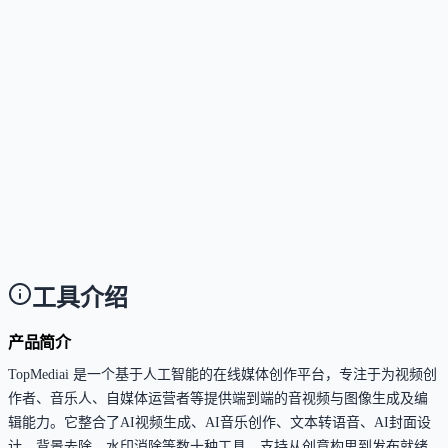
这个工具是否支持 API？
Answer
是的，TopMediai 提供多个开放API，包括文本转语音
语音克隆、AI音乐生成器、AI歌曲封面生成器和声音
换器API。
这个工具是否支持中文或多语言？
Answer
平台支持多语言内容生成与视频翻译（支持29种语
言），并支持支付宝等国内支付方式，对中文用户友
好。
工具介绍
产品简介
TopMediai 是一个基于人工智能的在线媒体创作平台，专注于为视频创
作者、音乐人、自媒体运营者等提供端到端的音视频与图像生成及编
辑能力。它整合了AI视频生成、AI音乐创作、文本转语音、AI封面设
计、背景去除、水印消除等数十种工具，支持从创意构思到发布就绪