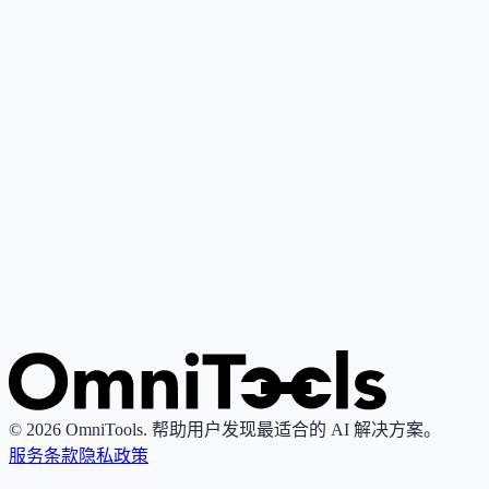
Google Gemini
4
🌟
谷歌推出的个人AI助手，基于其最先进大语言模型，支持写
作、研究、解释与内容创作。
Grok
4
🌟
由xAI推出的AI助手，专注真理性与客观性，提供实时搜索
图像生成功能。
© 2026 OmniTools. 帮助用户发现最适合的 AI 解决方案。
服务条款
隐私政策