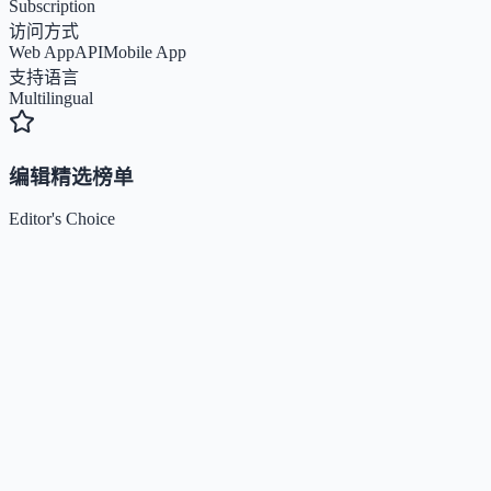
Subscription
访问方式
Web App
API
Mobile App
支持语言
Multilingual
编辑精选榜单
Editor's Choice
Claude
5
🌟
来自 Anthropic 的人工智能助手，通过自然语言交互帮助用
完成多项任务。
Kimi / Moonshot AI
4.7
🌟
月之暗面推出的大模型与开放平台，专注超长上下文、多模