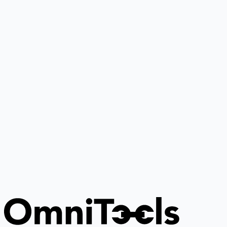
Google Gemini
4
🌟
谷歌推出的个人AI助手，基于其最先进大语言模型，支持写
作、研究、解释与内容创作。
Grok
4
🌟
由xAI推出的AI助手，专注真理性与客观性，提供实时搜索
图像生成功能。