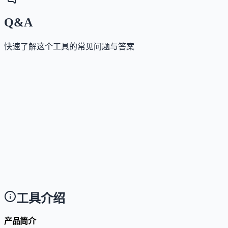
Q&A
快速了解这个工具的常见问题与答案
这个工具是否提供免费版？
Answer
是的，大多数工具在有限使用情况下是免费的，更全
的功能需订阅高级计划或购买积分。
这个工具如何收费？
Answer
基础功能提供有限免费使用；高级功能需订阅月度或
度计划，部分AI工具消耗积分，积分用完可单独购买
工具介绍
产品简介