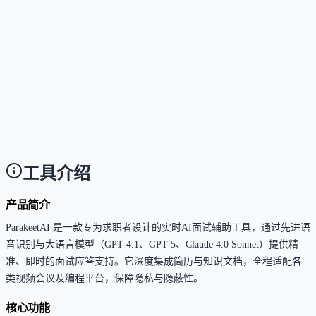
这个工具支持哪些访问方式？
Answer
支持桌面客户端（Windows/macOS）和移动端优化的
页版，暂无iOS或Android原生App。
这个工具是否支持中文或多语言？
Answer
支持多语言，用户可在会话中切换监听语言，但应答
言必须与监听语言一致。
工具介绍
产品简介
ParakeetAI 是一款专为求职者设计的实时AI面试辅助工具，通过先进语
音识别与大语言模型（GPT-4.1、GPT-5、Claude 4.0 Sonnet）提供精
准、即时的面试应答支持。它深度集成简历与知识文档，全程适配各
类视频会议及编程平台，保障隐私与隐蔽性。
核心功能