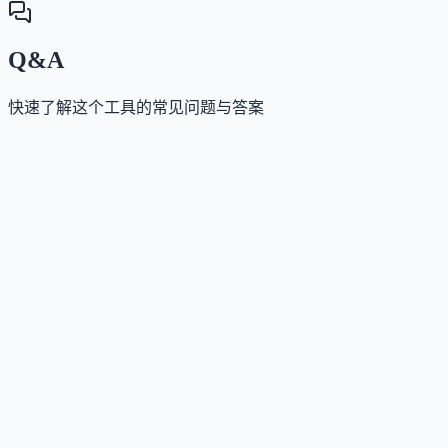
Q&A
快速了解这个工具的常见问题与答案
这个工具是否提供免费版？
Answer
提供免费试用，每次会话最长10分钟，无需信用卡，
15分钟可开启新会话。完整功能需购买信用点或订阅
划。
这个工具如何收费？
Answer
提供按次计费的信用点（30分钟/0.5信用点）、月度/年
度订阅（无限会话）以及一次性终身授权三种付费模
式。