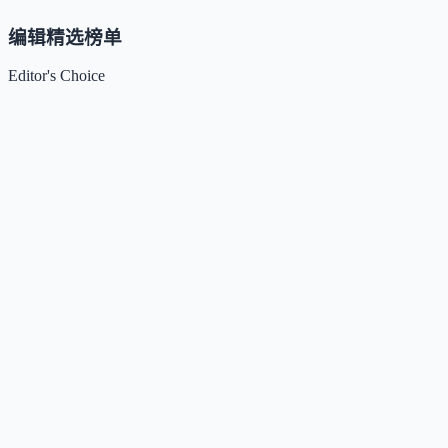
编辑精选榜单
Editor's Choice
Claude
5
🌟
来自 Anthropic 的人工智能助手，通过自然语言交互帮助用
完成多项任务。
Kimi / Moonshot AI
4.7
🌟
月之暗面推出的大模型与开放平台，专注超长上下文、多模
理解与智能体协作。
Xiaomi MiMo
4.5
🌟
小米推出的大模型系列，专注推理、编程、智能体与端侧AI