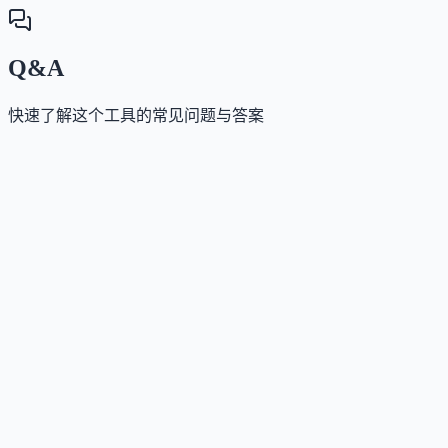
Q&A
快速了解这个工具的常见问题与答案
这个工具是否提供免费版？
Answer
是的，Magic Hour 提供永久免费版，注册即送400信用
点，每日还可领取100免费信用点，可体验Face Swap
Lip Sync等核心工具，无需信用卡。
这个工具如何收费？
Answer
采用免费+订阅模式。付费计划包含Creator、Pro和
Business三档，按年付费享折扣，提供更高分辨率、无
印导出、商业授权及更多信用点，也可单独购买信用
包。