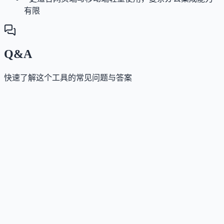
有限
Q&A
快速了解这个工具的常见问题与答案
这个工具是否提供免费版？
Answer
是的，Nova 提供永久免费的基础版本，涵盖多模型聊
天、写作润色、作业辅助等核心功能。
这个工具如何收费？
Answer
提供订阅制付费方案，含 1 周、1 个月和 1 年期选项，
部分套餐支持 3 天免费试用；具体价格以应用内订阅
为准。