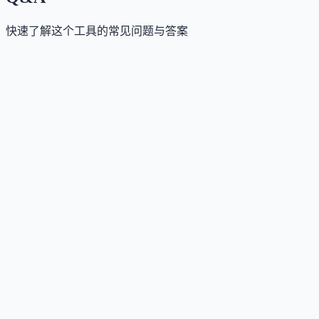
快速了解这个工具的常见问题与答案
这个工具是否提供免费版？
Answer
Mixboard 目前以美国地区公共测试版形式提供，用户
免费使用，但官方未明确未来的定价策略。
这个工具如何收费？
Answer
当前公测阶段免费使用，作为 Google Labs 的实验项
目，尚未公布商业化收费计划。
这个工具支持哪些访问方式？
Answer
目前支持通过网页端访问，需要使用 Google 账户登录
这个工具是否支持中文或多语言？
Answer