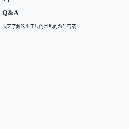
Q&A
快速了解这个工具的常见问题与答案
这个工具如何收费？
Answer
采用企业级定制报价模式，费用基于数据规模、标注
杂度、语言/模态类型及交付周期等因素综合确定，需
系销售团队获取方案。
这个工具是否支持 API？
Answer
是的，Appen 提供 API 接口，方便客户将数据采集与
注服务集成至自有的机器学习工作流中。
这个工具与同类产品相比有什么区别？
Answer