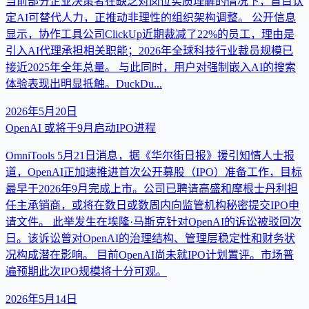
当前部分企业决策者在缺乏对岗位实质理解的情况下，盲目认
定AI可替代人力，正推动非理性的组织架构调整。 公开信息
显示，协作工具公司ClickUp近期裁减了22%的员工，理由是
引入AI代理承担相关职能；2026年全球科技行业裁员规模已
接近2025年全年总量。 与此同时，用户对强制嵌入AI的搜索
体验表现出明显抵触。DuckDu...
2026年5月20日
OpenAI 或将于9月启动IPO进程
OmniTools 5月21日消息，据《华尔街日报》援引知情人士报
道，OpenAI正加速推进首次公开募股（IPO）准备工作，目标
最早于2026年9月完成上市。公司已聘请高盛和摩根士丹利担
任主承销商，或将在数日或数周内向监管机构秘密提交IPO申
请文件。 此举发生在埃隆·马斯克针对OpenAI的诉讼被驳回次
日。该诉讼曾对OpenAI的治理结构、管理层稳定性和财务状
况构成潜在影响。 目前OpenAI尚未就IPO计划置评。市场普
遍预期此次IPO规模将十分可观。
2026年5月14日