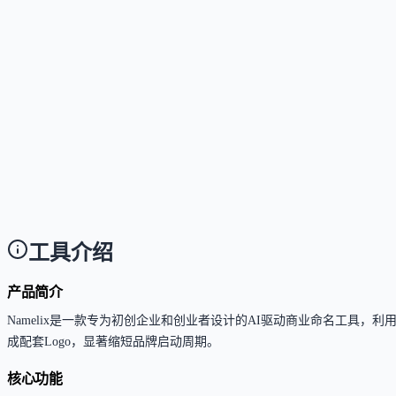
这个工具是否提供免费版？
Answer
是的，Namelix是一款免费的AI命名工具，用户可
这个工具如何收费？
Answer
Namelix的命名和域名查询功能本身是免费的。如果需要生
这个工具支持哪些访问方式？
Answer
目前仅支持通过网页端（Web App）使用，直接在浏览器中
工具介绍
产品简介
Namelix是一款专为初创企业和创业者设计的AI驱动商业命名工具，利
成配套Logo，显著缩短品牌启动周期。
核心功能