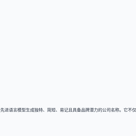
以直接使用其名称生成和域名查询功能。
成Logo，会跳转至Brandmark.io，后者可能提供付费的Log
访问namelix.com即可。
用先进语言模型生成独特、简短、易记且具备品牌潜力的公司名称。它不仅提供