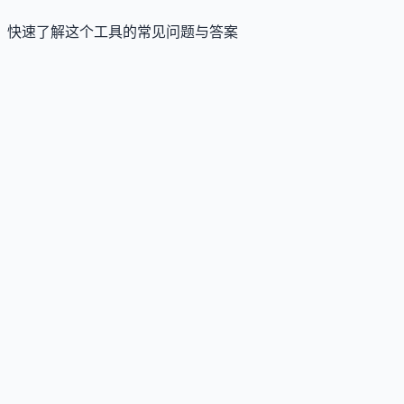
快速了解这个工具的常见问题与答案
这个工具是否提供免费版？
Answer
是的，AI Summarizer 提供免费版，无需注册即可使用
本摘要、URL摘要、基础长度调节与格式选择；但历
记录、高级AI模式等需升级Premium。
这个工具如何收费？
Answer
采用免费增值与订阅模式，Premium订阅分GO、
PLUS、PRO三档（月付7至25美元），按信用额度与
能分级；另提供独立的API订阅计划。
这个工具是否支持 API？
Answer
是的，提供正式API服务（v2.0），支持文本摘要、格