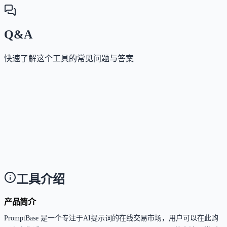
Q&A
快速了解这个工具的常见问题与答案
这个工具如何收费？
Answer
平台提供部分免费提示词，单条提示词售价通常在2.99
至6.99美元之间；同时提供PromptBase Select订阅服务
可无限访问精选提示库；创作者销售提示词时平台收
20%佣金。
工具介绍
产品简介
PromptBase 是一个专注于AI提示词的在线交易市场，用户可以在此购