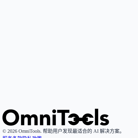
Google Gemini
4
🌟
谷歌推出的个人AI助手，基于其最先进大语言模型，支持写
作、研究、解释与内容创作。
Grok
4
🌟
由xAI推出的AI助手，专注真理性与客观性，提供实时搜索
图像生成功能。
© 2026 OmniTools. 帮助用户发现最适合的 AI 解决方案。