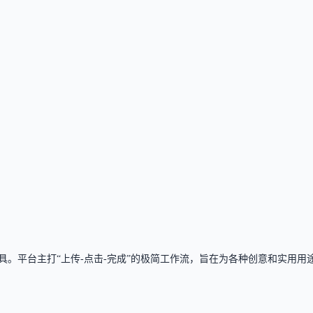
像超分明确标注为免费，其中照片换脸标注为‘无限制且免费’。
免费，其他功能暂无明确收费信息。
创意工具。平台主打“上传-点击-完成”的极简工作流，旨在为各种创意和实