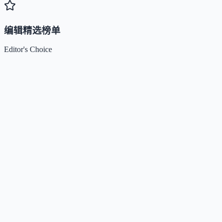
编辑精选榜单
Editor's Choice
Claude
5
🌟
来自 Anthropic 的人工智能助手，通过自然语言交互帮助
Kimi / Moonshot AI
4.7
🌟
月之暗面推出的大模型与开放平台，专注超长上下文、多模
Xiaomi MiMo
4.5
🌟
小米推出的大模型系列，专注推理、编程、智能体与端侧A