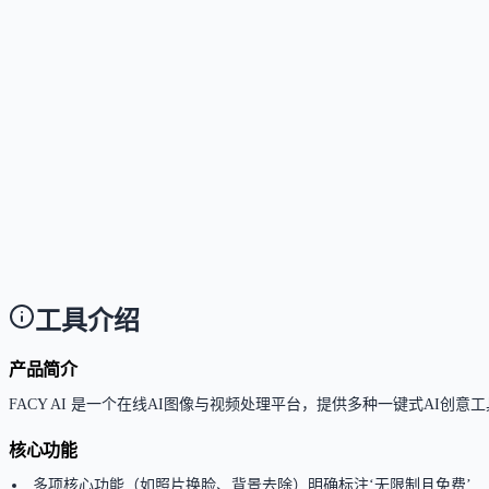
这个工具是否提供免费版？
Answer
是的，多项核心功能如AI照片换脸、AI背景去除和图
这个工具如何收费？
Answer
目前官网未展示明确的付费计划，部分核心功能完全
这个工具支持哪些访问方式？
Answer
当前仅支持通过网页端使用，无需下载安装。
工具介绍
产品简介
FACY AI 是一个在线AI图像与视频处理平台，提供多种一键式AI
核心功能
多项核心功能（如照片换脸、背景去除）明确标注‘无限制且免费’