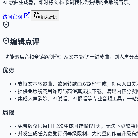
AI 歌曲生成器，即时将文本/歌词转化为独特的免版税音乐。
访问官网
加入对比
编辑点评
"功能聚焦音频全链路创作：从文本/歌词一键成曲，到人声分
优势
•
支持文本转歌曲、歌词转歌曲双路径生成，创意入口灵
•
提供免版税商用许可与高保真无损下载，满足内容分发
•
集成人声消除、AI说唱、AI翻唱等专业音频工具，一
局限
•
免费版仅限每日1-2次生成且存储仅1天，无法下载歌曲
•
并发生成任务数受订阅等级限制，大批量创作需升级高