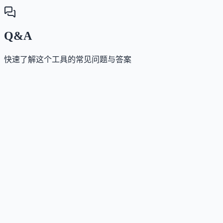
Q&A
快速了解这个工具的常见问题与答案
这个工具是否提供免费版？
Answer
是的，提供免费版：每天可获8个点数（支持1-2次生
这个工具如何收费？
Answer
采用免费+订阅制：付费订阅分 Basic / Advanc
这个工具支持哪些访问方式？
Answer
目前仅支持网页端访问，无需下载客户端，登录账号
这个工具是否支持中文或多语言？