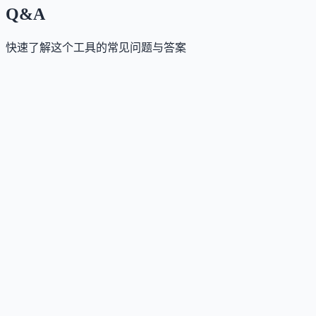
Q&A
快速了解这个工具的常见问题与答案
这个工具是否提供免费版？
Answer
提供14天免费试用，正式使用需订阅年度付费计划。
这个工具如何收费？
Answer
采用年度订阅制，按用户数量与联系人数量分级定价，包含Basic
这个工具支持哪些访问方式？
Answer
支持网页端使用（app.omnichat.ai）。
这个工具是否支持 API？
Answer
支持第三方API集成，包括Salesforce、Emarsys、H