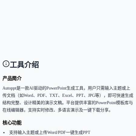
结、ChatGPT集成、AI思维导图及高级模板等全部功
能。
这个工具是否支持中文或多语言？
Answer
支持100+种语言，包括简体中文，用户可在生成与演
时自由切换语言。
工具介绍
产品简介
Autoppt是一款AI驱动的PowerPoint生成工具，用户只需输入主题或上
传文档（如Word、PDF、TXT、Excel、PPT、JPG等），即可快速生成
结构完整、设计精美的演示文稿。平台提供丰富的PowerPoint模板库与
在线编辑器，支持实时修改、多语言演示及一键下载分享。
核心功能
支持输入主题或上传Word/PDF一键生成PPT