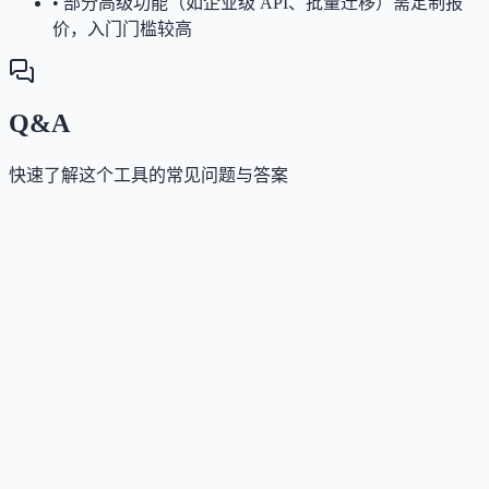
•
部分高级功能（如企业级 API、批量迁移）需定制报
价，入门门槛较高
Q&A
快速了解这个工具的常见问题与答案
这个工具是否提供免费版？
Answer
官网显示提供免费试用层级，无需信用卡即可体验基
转换功能。
这个工具如何收费？
Answer
采用透明的用量型订阅制，支持月付与年付（年付享
扣），企业客户可联系获取定制方案。