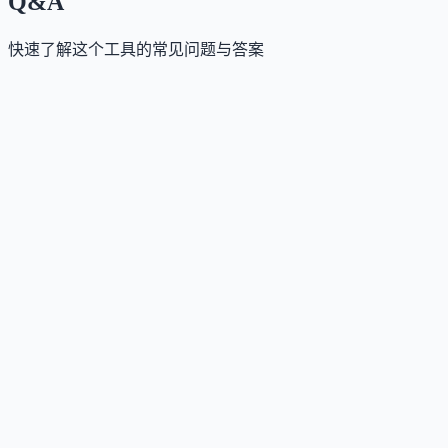
Q&A
快速了解这个工具的常见问题与答案
这个工具是否提供免费版？
Answer
提供30天全功能免费试用，无需信用卡，试用期后可
择订阅或企业定制方案。
这个工具如何收费？
Answer
采用按月度跟踪用户（MTU）计费的订阅制，企业客
可联系销售获取定制报价与组合折扣。
这个工具支持哪些访问方式？
Answer
主要通过网页端平台使用，支持多设备浏览器访问。
这个工具是否支持中文或多语言？
Answer