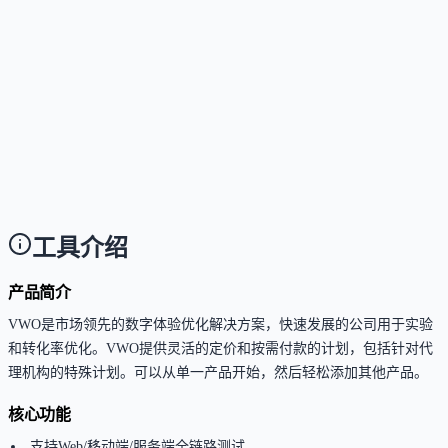
平台界面支持英语、德语、西班牙语、葡萄牙语等多
言，内容优化功能可适配多语言网站。
这个工具有哪些主要限制？
Answer
免费试用期后，需订阅付费计划；各计划对并发测试
数、变体数量、目标选项等有不同限制；MTU配额耗
时，测试将暂停。
工具介绍
产品简介
VWO是市场领先的数字体验优化解决方案，快速发展的公司用于实验
和转化率优化。VWO提供灵活的定价和按需付款的计划，包括针对代
理机构的特殊计划。可以从单一产品开始，然后轻松添加其他产品。
核心功能
支持Web/移动端/服务端全链路测试