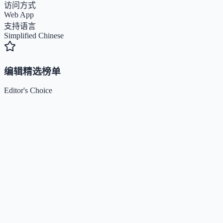
访问方式
Web App
支持语言
Simplified Chinese
编辑精选榜单
Editor's Choice
Claude
5
🌟
来自 Anthropic 的人工智能助手，通过自然语言交互帮助
Kimi / Moonshot AI
4.7
🌟
月之暗面推出的大模型与开放平台，专注超长上下文、多模