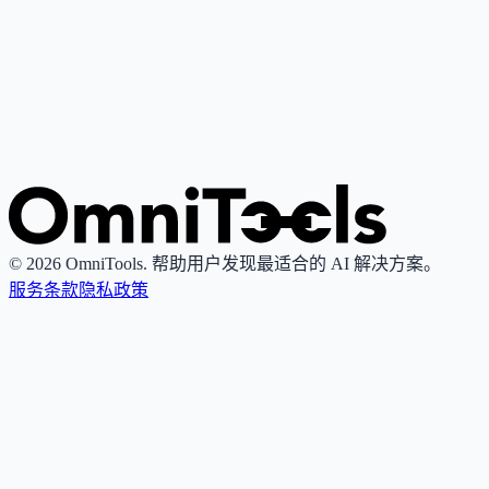
作、研究、解释与内容创作。
Grok
4
🌟
由xAI推出的AI助手，专注真理性与客观性，提供实时搜索
图像生成功能。
© 2026 OmniTools. 帮助用户发现最适合的 AI 解决方案。
服务条款
隐私政策