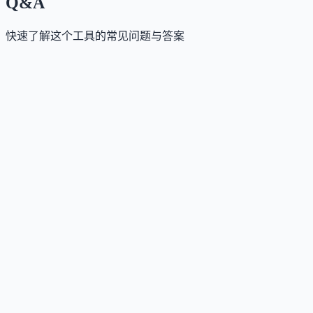
Q&A
快速了解这个工具的常见问题与答案
这个工具是否提供免费版？
Answer
提供基础免费版，包含核心对话练习功能；高级课程
个性化学习计划与完整反馈需订阅解锁。
这个工具如何收费？
Answer
采用订阅制，月费约8美元，年付享折扣；相比传统私
（约400美元/月），成本降低98%，性价比突出。
这个工具支持哪些访问方式？
Answer
仅支持移动端使用，可通过iOS App Store或Google Play
下载官方应用。