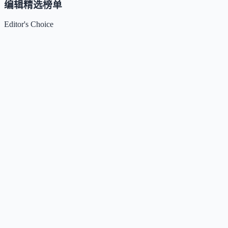
编辑精选榜单
Editor's Choice
Claude
5
🌟
来自 Anthropic 的人工智能助手，通过自然语言交互帮助用
完成多项任务。
Kimi / Moonshot AI
4.7
🌟
月之暗面推出的大模型与开放平台，专注超长上下文、多模
理解与智能体协作。
Xiaomi MiMo
4.5
🌟
小米推出的大模型系列，专注推理、编程、智能体与端侧AI
场景，提供多模态基座与语音合成能力。