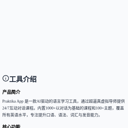
这个工具是否支持中文或多语言？
Answer
当前主要提供英语学习课程；AI导师支持以用户母语
（如中文、西班牙语等）进行教学引导，帮助零基础
户入门。
使用这个工具需要技术背景吗？
Answer
无需任何技术背景，界面直观友好，AI导师会自动识
用户水平并提供适配指导。
工具介绍
产品简介
Praktika App 是一款AI驱动的语言学习工具，通过超逼真虚拟导师提供
24/7互动对话课程。内置1000+以对话为基础的课程和100+主题，覆盖
所有英语水平，专注提升口语、语法、词汇与发音能力。
核心功能