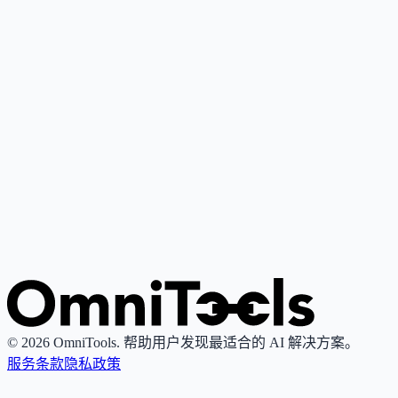
Google Gemini
4
🌟
谷歌推出的个人AI助手，基于其最先进大语言模型，支持写
作、研究、解释与内容创作。
Grok
4
🌟
由xAI推出的AI助手，专注真理性与客观性，提供实时搜索
图像生成功能。
© 2026 OmniTools. 帮助用户发现最适合的 AI 解决方案。
服务条款
隐私政策