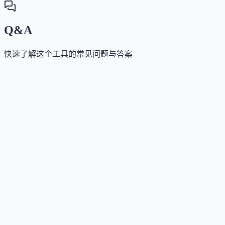
Q&A
快速了解这个工具的常见问题与答案
这个工具是否提供免费版？
Answer
不提供永久免费版，但新用户注册后可享一次性订阅
扣。
这个工具如何收费？
Answer
采用订阅制收费，提供Standard、Pro和Extended三种计
划，功能与申请额度逐级提升，具体价格需在官网查
看。
这个工具支持哪些访问方式？
Answer