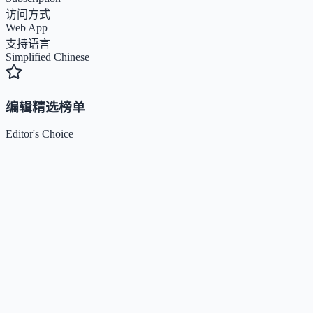
访问方式
Web App
支持语言
Simplified Chinese
编辑精选榜单
Editor's Choice
Claude
5
🌟
来自 Anthropic 的人工智能助手，通过自然语言交互帮助用
完成多项任务。
Kimi / Moonshot AI
4.7
🌟
月之暗面推出的大模型与开放平台，专注超长上下文、多模