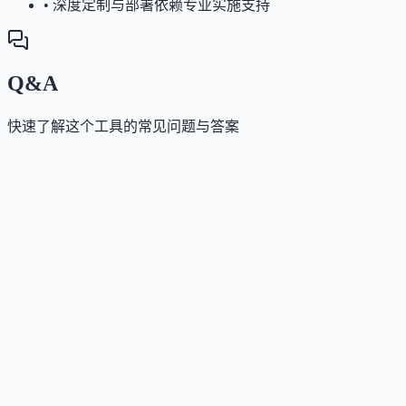
•
深度定制与部署依赖专业实施支持
Q&A
快速了解这个工具的常见问题与答案
这个工具如何收费？
Answer
采用按通话分钟计费的订阅模式，费用包含系统维护
性能优化、24/7技术支持及99.9% SLA保障。具体报价
联系销售获取企业级方案。
这个工具支持哪些访问方式？
Answer
通过网页端平台（Web App）进行配置与管理，支持与
Salesforce、NICE、Genesys等主流CRM、CCaaS及通
系统集成。