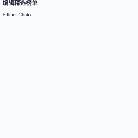
编辑精选榜单
Editor's Choice
Claude
5
🌟
来自 Anthropic 的人工智能助手，通过自然语言交互帮助用
完成多项任务。
Kimi / Moonshot AI
4.7
🌟
月之暗面推出的大模型与开放平台，专注超长上下文、多模
理解与智能体协作。
Xiaomi MiMo
4.5
🌟
小米推出的大模型系列，专注推理、编程、智能体与端侧AI
场景，提供多模态基座与语音合成能力。