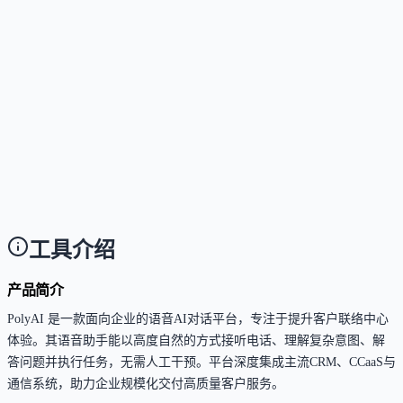
这个工具是否支持中文或多语言？
Answer
支持75种语言，包括简体中文，语音输出具备接近母
者的自然度。
这个工具是否适合企业使用？
Answer
完全面向企业设计，提供99.9% SLA、GDPR/ISO 2700
等合规认证、权限分级管理及定制化部署能力。
工具介绍
产品简介
PolyAI 是一款面向企业的语音AI对话平台，专注于提升客户联络中心
体验。其语音助手能以高度自然的方式接听电话、理解复杂意图、解
答问题并执行任务，无需人工干预。平台深度集成主流CRM、CCaaS与
通信系统，助力企业规模化交付高质量客户服务。