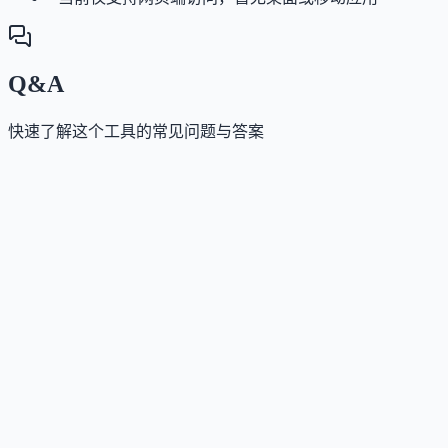
Q&A
快速了解这个工具的常见问题与答案
这个工具是否提供免费版？
Answer
是的，用户无需注册即可每天免费使用 5 次核心功能
（如文本生成、改写、摘要等），不需绑定信用卡。
这个工具如何收费？
Answer
提供按月或按年订阅的付费计划，年付可享 40% 折扣
具体价格及功能对比详见官网定价页。
这个工具支持哪些访问方式？
Answer