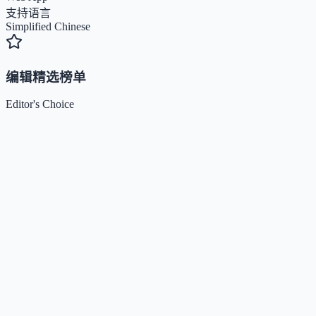
支持语言
Simplified Chinese
编辑精选榜单
Editor's Choice
Claude
5
🌟
来自 Anthropic 的人工智能助手，通过自然语言交互帮助用
完成多项任务。
Kimi / Moonshot AI
4.7
🌟
月之暗面推出的大模型与开放平台，专注超长上下文、多模
理解与智能体协作。