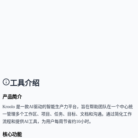
使用这个工具需要技术背景吗？
Answer
不需要，界面设计直观，提供预置AI代理和模板，非
术用户也可快速上手。
这个工具有哪些主要限制？
Answer
免费版限制工作区和成员数量，高级AI功能需付费；
分企业级功能（如SSO、数据驻留）仅限企业版。
工具介绍
产品简介
Kroolo 是一款AI驱动的智能生产力平台，旨在帮助团队在一个中心统
一管理多个工作区、项目、任务、目标、文档和沟通。通过简化工作
流程和提供AI工具，为用户每周节省约10小时。
核心功能