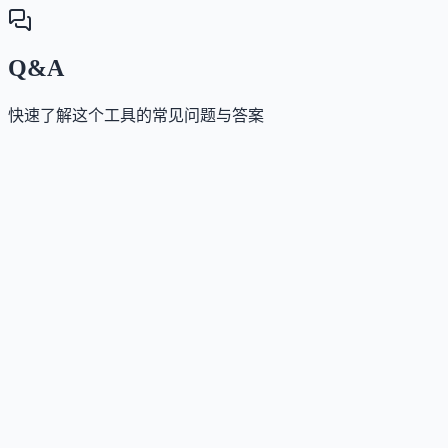
Q&A
快速了解这个工具的常见问题与答案
这个工具是否提供免费版？
Answer
是的，提供永久免费的Starter计划，包含1个工作区、5
个项目、无限任务及最多5名成员，并包含基础AI功
能。
这个工具如何收费？
Answer
采用订阅制，Plus计划25美元/用户/月（含14天免费试
用），Business计划35美元/用户/月，企业版需联系销
定制报价。