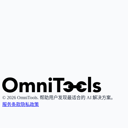
Google Gemini
4
🌟
谷歌推出的个人AI助手，基于其最先进大语言模型，支持写
作、研究、解释与内容创作。
Grok
4
🌟
由xAI推出的AI助手，专注真理性与客观性，提供实时搜索
图像生成功能。
© 2026 OmniTools. 帮助用户发现最适合的 AI 解决方案。
服务条款
隐私政策