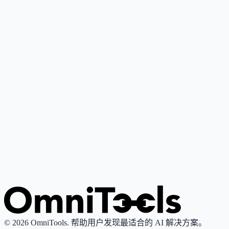
Google Gemini
4
🌟
谷歌推出的个人AI助手，基于其最先进大语言模型，支持写
作、研究、解释与内容创作。
Grok
4
🌟
由xAI推出的AI助手，专注真理性与客观性，提供实时搜索
图像生成功能。
© 2026 OmniTools. 帮助用户发现最适合的 AI 解决方案。