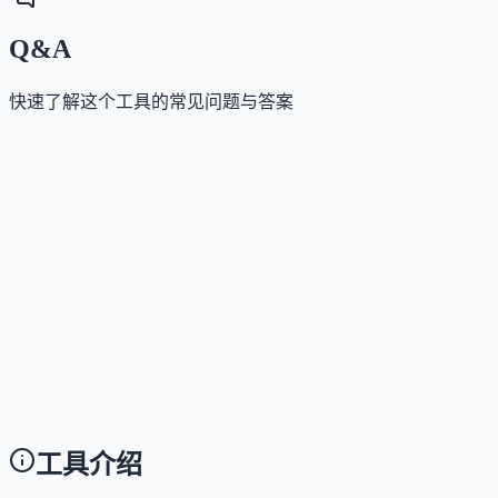
Q&A
快速了解这个工具的常见问题与答案
这个工具是否提供免费版？
Answer
是的，平台完全免费开放，用户无需注册即可直接浏
和使用全部提示词、工作流程模板及相关资源文章。
使用这个工具需要技术背景吗？
Answer
不需要。平台提供现成的提示词模板与详细使用指南
用户只需复制提示词到 ChatGPT 等 AI 工具中即可直
使用，无需编程或复杂配置。
工具介绍