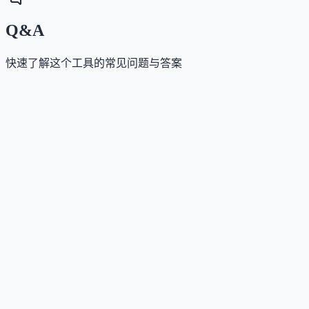
Q&A
快速了解这个工具的常见问题与答案
这个工具是否提供免费版？
Answer
是的，StoryChief 提供免费版，包含基础社交媒体分
析、内容日历与3个社交账号管理，但不包含AI内容生
成功能、内容发布或SEO审计。
这个工具如何收费？
Answer
采用订阅制，按用户数或客户数分级收费（如Team、
Agency、Enterprise计划），并提供7天免费试用，无需
信用卡。
这个工具是否支持API？