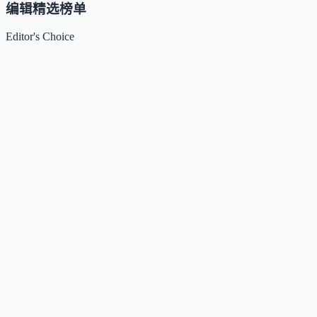
编辑精选榜单
Editor's Choice
Claude
5
🌟
来自 Anthropic 的人工智能助手，通过自然语言交互帮助用
完成多项任务。
Kimi / Moonshot AI
4.7
🌟
月之暗面推出的大模型与开放平台，专注超长上下文、多模
理解与智能体协作。
Xiaomi MiMo
4.5
🌟
小米推出的大模型系列，专注推理、编程、智能体与端侧AI
场景，提供多模态基座与语音合成能力。