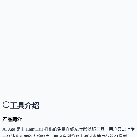
Answer
免费用户每天最多使用3次；对上传照片的光线条件和
部清晰度有一定要求；目前仅支持单张图片逐次处理
这个工具支持哪些访问方式？
Answer
目前仅支持通过网页浏览器（Web App）直接访问和使
用。
这个工具是否支持中文或多语言？
Answer
支持简体中文界面与操作指引，可通过中文AI工具平
访问并使用。
工具介绍
产品简介
AI Age 是由 RightHair 推出的免费在线AI年龄滤镜工具。用户只需上传
一张清晰正面的人脸照片，即可在浏览器中通过本地运行的AI模型，