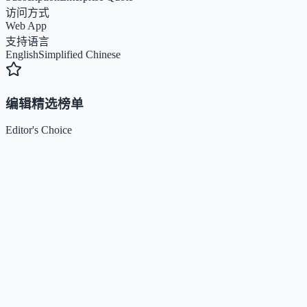
访问方式
Web App
支持语言
English
Simplified Chinese
编辑精选榜单
Editor's Choice
Claude
5
🌟
来自 Anthropic 的人工智能助手，通过自然语言交互帮助
Kimi / Moonshot AI
4.7
🌟
月之暗面推出的大模型与开放平台，专注超长上下文、多模