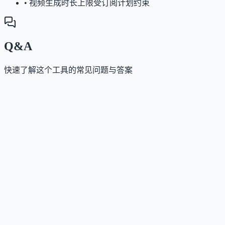
•
视频生成时长上限受订阅计划约束
Q&A
快速了解这个工具的常见问题与答案
这个工具是否提供免费版？
Answer
提供免费基础功能：可无限次使用Stable Diffusion模型
成图像；但Wan AI系列模型（如Wan 2.2/Wan 2.5）需
耗积分，积分通过订阅或购买获取。
这个工具如何收费？
Answer
采用订阅制（月付/年付）与积分包两种付费方式；订
用户每月获固定积分，未使用积分自动滚存至下月；
分包为一次性购买，对应固定额度。