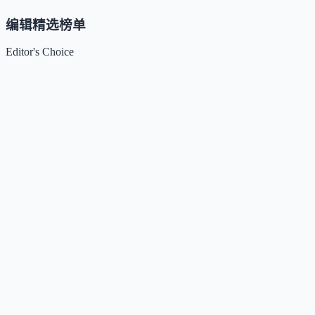
编辑精选榜单
Editor's Choice
Claude
5
🌟
来自 Anthropic 的人工智能助手，通过自然语言交互帮助用
完成多项任务。
Kimi / Moonshot AI
4.7
🌟
月之暗面推出的大模型与开放平台，专注超长上下文、多模
理解与智能体协作。
Xiaomi MiMo
4.5
🌟
小米推出的大模型系列，专注推理、编程、智能体与端侧AI