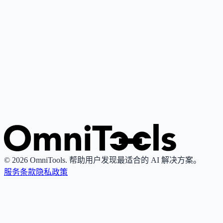
Google Gemini
4
🌟
谷歌推出的个人AI助手，基于其最先进大语言模型，支持写
作、研究、解释与内容创作。
Grok
4
🌟
由xAI推出的AI助手，专注真理性与客观性，提供实时搜索
图像生成功能。
© 2026 OmniTools. 帮助用户发现最适合的 AI 解决方案。
服务条款
隐私政策