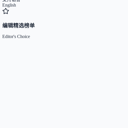
English
编辑精选榜单
Editor's Choice
Claude
5
🌟
来自 Anthropic 的人工智能助手，通过自然语言交互帮助用
完成多项任务。
Kimi / Moonshot AI
4.7
🌟
月之暗面推出的大模型与开放平台，专注超长上下文、多模
理解与智能体协作。
Xiaomi MiMo
4.5
🌟