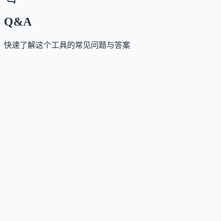
Q&A
快速了解这个工具的常见问题与答案
这个工具是否提供免费版？
Answer
提供完全免费的试用：无需信用卡，注册即可访问平
及各科目的首章内容。但完整课程需订阅付费。
这个工具如何收费？
Answer
采用按考试科目订阅制，单科高级访问权限有效期为
年。官网未公开具体价格，需选择考试后查看对应定
价；支持多科折扣与企业批量采购。
这个工具支持哪些访问方式？
Answer