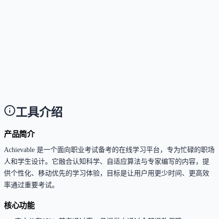
仅支持Web App方式：通过任意现代浏览器（含手机浏
览器）访问即可使用，已深度适配移动端，无需下载
App。
这个工具是否支持中文或多语言？
Answer
目前官方资料仅明确展示英文界面与英文课程内容，
无多语言支持。
工具介绍
产品简介
Achievable 是一个面向职业考试备考的在线学习平台，专为忙碌的职场
人和学生设计。它融合认知科学、自适应算法与专家编写的内容，提
供个性化、移动优先的学习体验，目标是让用户用更少时间、更高效
率通过重要考试。
核心功能