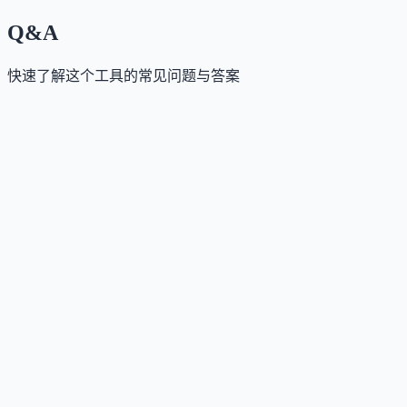
Q&A
快速了解这个工具的常见问题与答案
这个工具是否提供免费版？
Answer
提供永久免费的语音测试与基础体验课程；高级分析
个性化训练计划及部分挑战需升级至高级版。
这个工具如何收费？
Answer
采用freemium模式：基础功能永久免费；高级版按月或
按年订阅，解锁全部课程、深度语音分析及个性化教
服务。
这个工具支持哪些访问方式？
Answer
支持网页端（Web App）与移动端（iOS/Android App