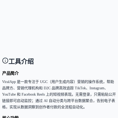
支持，提供稳定 API 接口、CSV 导出功能，并已与
n8n、OpenClaw 等自动化平台集成，方便将数据接入
有系统。
这个工具是否适合团队使用？
Answer
非常适合，支持细粒度团队权限管理、Slack/Discord 
时通知、公开数据看板分享，以及多角色协作工作流
工具介绍
产品简介
ViralApp 是一款专注于 UGC（用户生成内容）营销的操作系统，帮助
品牌方、营销代理机构和 D2C 品牌高效追踪 TikTok、Instagram、
YouTube 和 Facebook Reels 上的短视频表现。无需登录，只需粘贴公开
链接即可启动监控；通过 AI 自动分类与跨平台数据聚合，告别电子表
格，实现从数据洞察到创作者付款的全流程自动化。