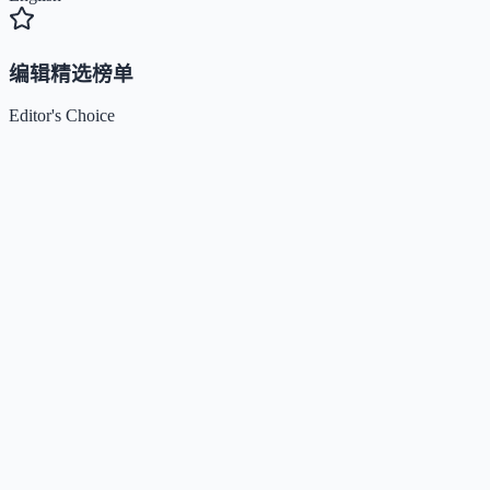
编辑精选榜单
Editor's Choice
Claude
5
🌟
来自 Anthropic 的人工智能助手，通过自然语言交互帮助用
完成多项任务。
Kimi / Moonshot AI
4.7
🌟
月之暗面推出的大模型与开放平台，专注超长上下文、多模
理解与智能体协作。
Xiaomi MiMo
4.5
🌟