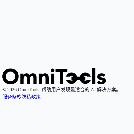
Google Gemini
4
🌟
谷歌推出的个人AI助手，基于其最先进大语言模型，支持写
作、研究、解释与内容创作。
Grok
4
🌟
由xAI推出的AI助手，专注真理性与客观性，提供实时搜索
图像生成功能。
© 2026 OmniTools. 帮助用户发现最适合的 AI 解决方案。
服务条款
隐私政策