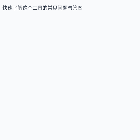
快速了解这个工具的常见问题与答案
这个工具是否提供免费版？
Answer
是的，Superset 提供免费版，支持单人使用、本地工作
区及基础 GitHub 集成，满足个人开发者入门需求。
这个工具如何收费？
Answer
Pro 版按用户每月 20 美元（年付 15 美元），提供无限
用户、远程工作区及高级集成；企业版需联系销售获
定制报价，包含 SSO、审计日志、服务等级协议等企
级功能。
这个工具支持哪些访问方式？
Answer
目前提供 macOS 桌面客户端，官方计划未来推出命令
界面（CLI）与移动端应用。