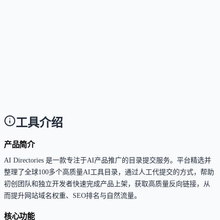
Answer
不需要。您只需提供产品基本信息与链接，后续的所
目录筛选、账号注册、内容填写与提交工作均由专业
队手动完成。
这个工具是否适合团队使用？
Answer
非常适合。平台支持多产品批量提交，并提供详细的
据报告，便于团队协同追踪推广进度与外链建设效果
工具介绍
产品简介
AI Directories 是一款专注于AI产品推广的目录提交服务。平台精选并
整理了全球100多个高质量AI工具目录，通过人工代提交的方式，帮助
初创团队和独立开发者快速完成产品上架，获取高质量反向链接，从
而提升网站域名权重、SEO排名与自然流量。
核心功能