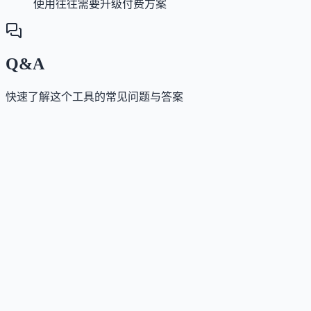
使用往往需要升级付费方案
Q&A
快速了解这个工具的常见问题与答案
这个工具如何收费？
Answer
采用一次性买断制收费，无订阅费用。提供基础、进
与高级套餐（价格从99美元至199美元不等），另有针
特定付费目录的定制化报价方案。
这个工具是否支持中文或多语言？
Answer
平台当前界面为英文，未明确说明多语言支持情况。
使用这个工具需要技术背景吗？