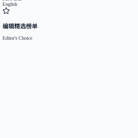
English
编辑精选榜单
Editor's Choice
Claude
5
🌟
来自 Anthropic 的人工智能助手，通过自然语言交互帮助
Kimi / Moonshot AI
4.7
🌟
月之暗面推出的大模型与开放平台，专注超长上下文、多模
Xiaomi MiMo
4.5
🌟
小米推出的大模型系列，专注推理、编程、智能体与端侧A