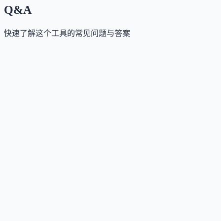
Q&A
快速了解这个工具的常见问题与答案
这个工具是否提供免费版？
Answer
是的，WindowAI 完全免费，用户可直接从 Chrom
这个工具支持哪些访问方式？
Answer
目前仅支持浏览器扩展方式（Chrome 插件），安装后
这个工具是否支持 API？
Answer
支持前端网页应用通过 JavaScript 接口调用用户
这个工具是否支持中文或多语言？
Answer
界面为英文，但所接入的 AI 模型（如 OpenAI、Go